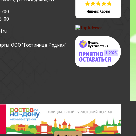
-700
3-00
l.ru
рты ООО "Гостиница Родная"
Закрыть