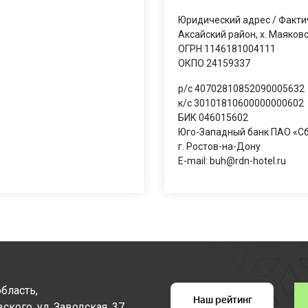
Юридический адрес / Фактич
Аксайский район, х. Маяковс
ОГРН 1146181004111
ОКПО 24159337
р/с 40702810852090005632
к/с 30101810600000000602
БИК 046015602
Юго-Западный банк ПАО «С
г. Ростов-на-Дону
Е-mail: buh@rdn-hotel.ru
бласть,
ского, ул. Заводская, 37