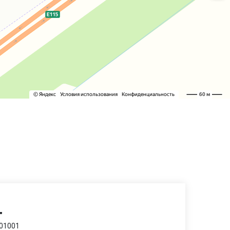
"
201001