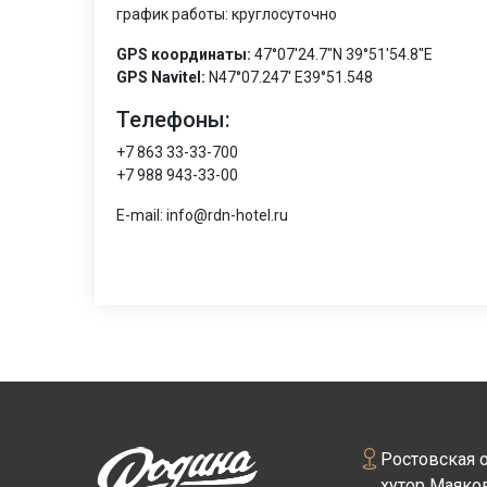
график работы: круглосуточно
GPS координаты:
47°07'24.7"N 39°51'54.8"E
GPS Navitel:
N47°07.247' E39°51.548
Телефоны:
+7 863 33-33-700
+7 988 943-33-00
E-mail: info@rdn-hotel.ru
Ростовская о
хутор Маяков